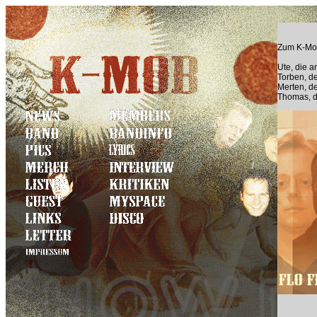
Zum K-Mob
Ute, die a
Torben, d
Merten, de
Thomas, d